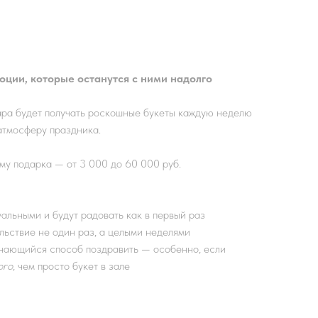
ции, которые останутся с ними надолго
ара будет получать роскошные букеты каждую неделю
атмосферу праздника.
у подарка — от 3 000 до 60 000 руб.
альными и будут радовать как в первый раз
ьствие не один раз, а целыми неделями
нающийся способ поздравить — особенно, если
ого
, чем просто букет в зале