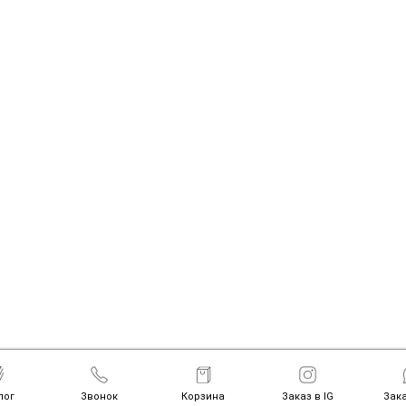
Copyright © САД Flowers, 2020—2026
лог
Звонок
Корзина
Заказ в IG
Зака