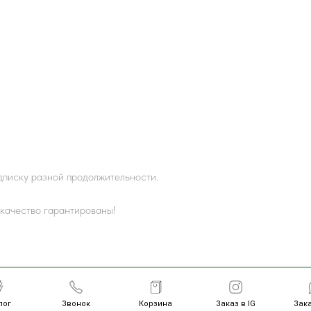
одписку разной продолжительности.
качество гарантированы!
Copyright © САД Flowers, 2020—2026
лог
Звонок
Корзина
Заказ в IG
Зака