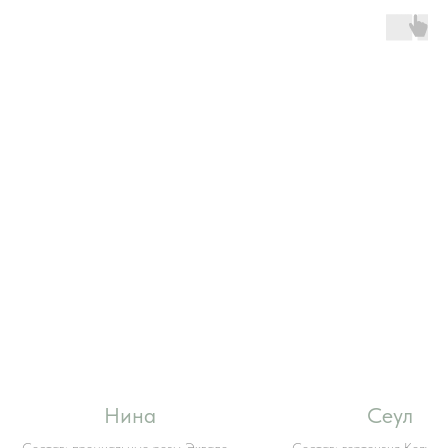
Нина
Сеул
Состав: премиальные розы Эквадор,
Состав: гортензия Колумб