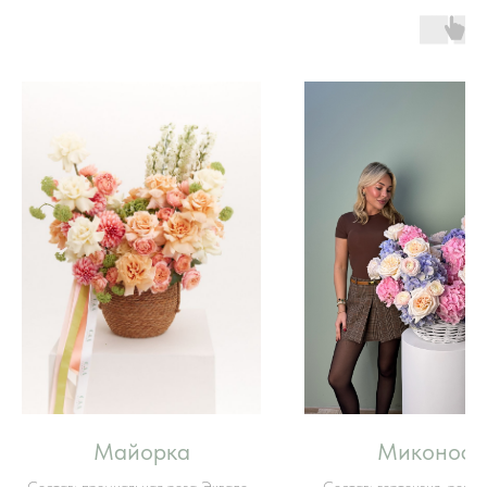
Майорка
Миконос
Состав: премиальная роза Эквадор
Состав: гортензия, роза 