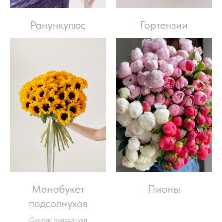
Ранункулюс
Гортензии
Монобукет
Пионы
подсолнухов
Состав: подсолнухи