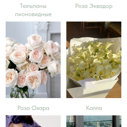
Тюльпаны
Роза Эквадор
пионовидные
Роза Охара
Калла