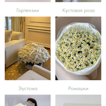
Гортензии
Кустовая роза
Эустома
Ромашки