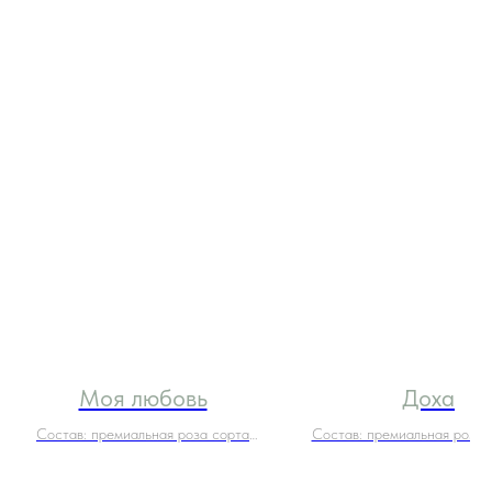
Моя любовь
Доха
Состав: премиальная роза сорта
Состав: премиальная роза 
Explorer
роза White O’Hara, эус
гортензия, ранункул